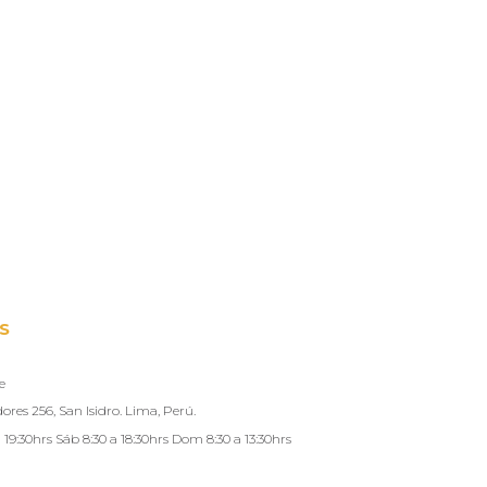
S
e
ores 256, San Isidro. Lima, Perú.
 19:30hrs Sáb 8:30 a 18:30hrs Dom 8:30 a 13:30hrs