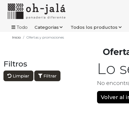
Todo
Categorias
Todos los productos
Inicio
Ofertas y promociones
Ofert
Filtros
Lo 
Limpiar
Filtrar
No encontr
Volver al i