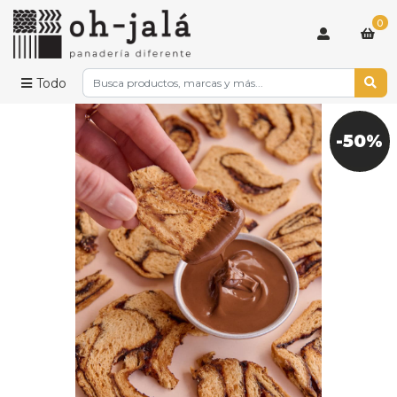
0
Todo
-50%